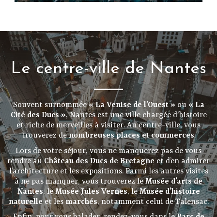
Le centre-ville de Nantes
Souvent surnommée
« La Venise de l’Ouest »
ou
« La
Cité des Ducs »
, Nantes est une ville chargée d’histoire
et riche de merveilles à visiter. Au centre-ville, vous
trouverez de
nombreuses places et commerces
.
Lors de votre séjour, vous ne manquerez pas de vous
rendre au
Château des Ducs de Bretagne
et d’en admirer
l’architecture et les expositions. Parmi les autres visites
à ne pas manquer, vous trouverez le
Musée d’arts de
Nantes
, le
Musée Jules Vernes
, le
Musée d’histoire
naturelle
et les
marchés
, notamment celui de Talensac.